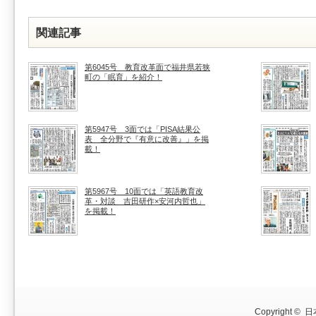
関連記事
第6045号 教育改革面で福井県若狭
町の「眠育」を紹介！
第5947号 3面では「PISA結果公
表 全分野で『有意に改善』」を掲
載！
第5967号 10面では「英語教育改
革・対談 吉田研作×安河内哲也」
を掲載！
Copyright ©
日