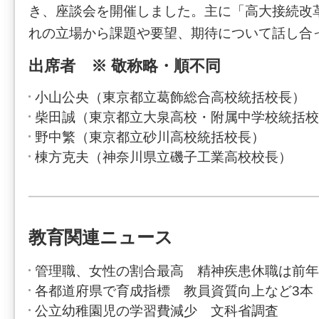
き、座談会を開催しました。主に「高大接続改
れの立場から課題や要望、期待について話し合
出席者 ※ 敬称略・順不同
小山公央（東京都立葛飾総合高校統括校長）
柴田誠（東京都立大泉高校・附属中学校統括校
野中繁（東京都立砂川高校統括校長）
棟方克夫（神奈川県立磯子工業高校校長）
教育関連ニュース
管理職、女性の割合最高 精神疾患休職は前年
各都道府県で育成指標 教員資質向上など3本
公立幼稚園児の学習費減少 文科省調査