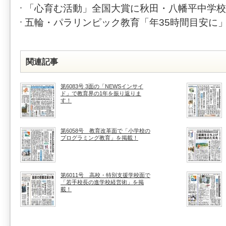
「心育む活動」全国大賞に秋田・八幡平中学校
五輪・パラリンピック教育「年35時間目安に
関連記事
第6083号 3面の「NEWSインサイ
ド」で教育界の1年を振り返りま
す！
第6058号 教育改革面で「小学校の
プログラミング教育」を掲載！
第6011号 高校・特別支援学校面で
「若手校長の進学校経営術」を掲
載！