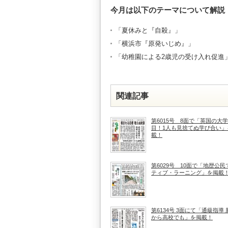
今月は以下のテーマについて解説
「夏休みと『自殺』」
「横浜市『原発いじめ』」
「幼稚園による2歳児の受け入れ促進
関連記事
第6015号 8面で「英国の大
目！1人も見捨てぬ学び合い」
載！
第6029号 10面で「地歴公民
ティブ・ラーニング」を掲載
第6134号 3面にて「通級指導
から高校でも」を掲載！