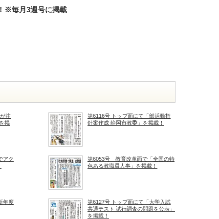
！※毎月3週号に掲載
」
学が注
第6116号 トップ面にて「部活動指
を掲
針案作成 静岡市教委」を掲載！
でアク
第6053号 教育改革面で「全国の特
！
色ある教職員人事」を掲載！
 新年度
第6127号 トップ面にて「大学入試
共通テスト 試行調査の問題を公表」
を掲載！