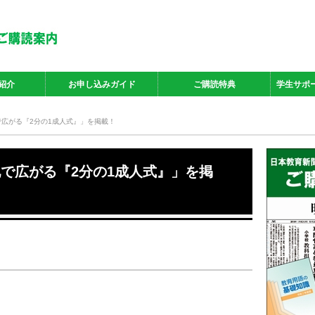
紹介
お申し込みガイド
ご購読特典
学生サポ
地で広がる『2分の1成人式』」を掲載！
各地で広がる『2分の1成人式』」を掲