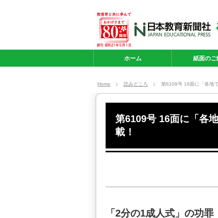
ホーム
紙面のご
Home
読みどころ
第6109号 16面に「各
第6109号 16面に「
載！
「2分の1成人式」の功罪