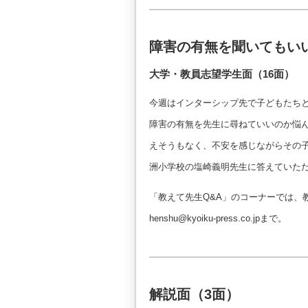
障害の有無を聞いてもい
大学・教員志望学生面（16面）
今週はインターシップ先で子どもたち
障害の有無を先生に尋ねていいのか悩
えそうもなく、不安を感じながらその
洲小学校の塩崎義明先生に答えていた
「教えて先生Q&A」のコーナーでは、
henshu@kyoiku-press.co.jpまで。
解説面（3面）