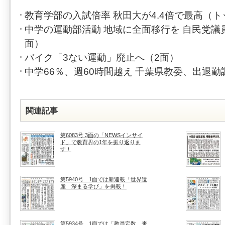
教育学部の入試倍率 秋田大が4.4倍で最高（
中学の運動部活動 地域に全面移行を 自民党議
面）
バイク「3ない運動」廃止へ（2面）
中学66％、週60時間越え 千葉県教委、出退勤
関連記事
第6083号 3面の「NEWSインサイ
ド」で教育界の1年を振り返りま
す！
第5940号 1面では新連載「世界遺
産 深まる学び」を掲載！
第5934号 1面では「教員定数 来