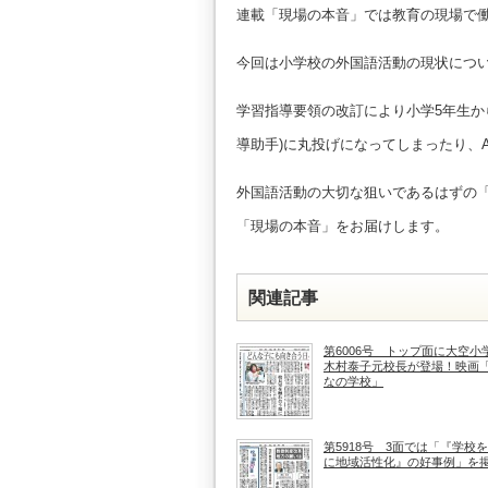
連載「現場の本音」では教育の現場で
今回は小学校の外国語活動の現状につ
学習指導要領の改訂により小学5年生か
導助手)に丸投げになってしまったり、
外国語活動の大切な狙いであるはずの
「現場の本音」をお届けします。
関連記事
第6006号 トップ面に大空小
木村泰子元校長が登場！映画
なの学校」
第5918号 3面では「『学校
に地域活性化』の好事例」を