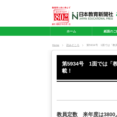
ホーム
紙面のご
Home
読みどころ
第5934号 1面では「教
第5934号 1面では「
載！
教員定数 来年度は3800