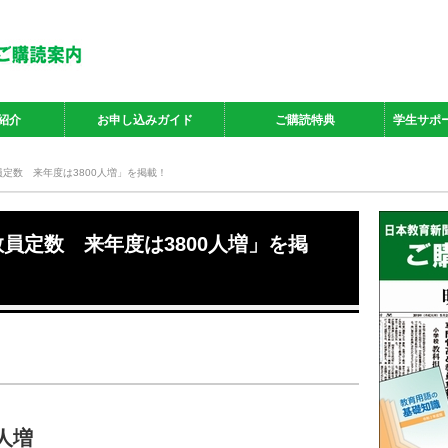
紹介
お申し込みガイド
ご購読特典
学生サポ
員定数 来年度は3800人増」を掲載！
教員定数 来年度は3800人増」を掲
人増