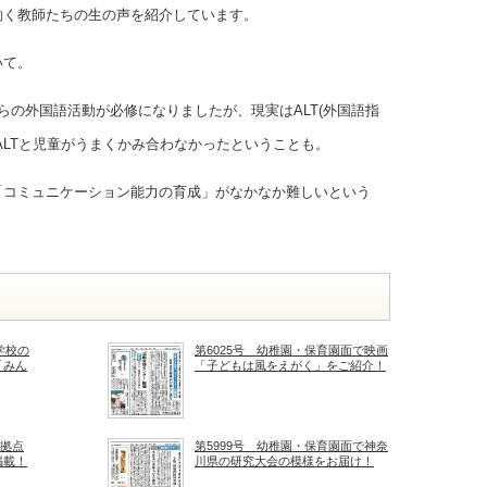
働く教師たちの生の声を紹介しています。
いて。
らの外国語活動が必修になりましたが、現実はALT(外国語指
ALTと児童がうまくかみ合わなかったということも。
「コミュニケーション能力の育成」がなかなか難しいという
学校の
第6025号 幼稚園・保育園面で映画
「みん
「子どもは風をえがく」をご紹介！
を拠点
第5999号 幼稚園・保育園面で神奈
掲載！
川県の研究大会の模様をお届け！