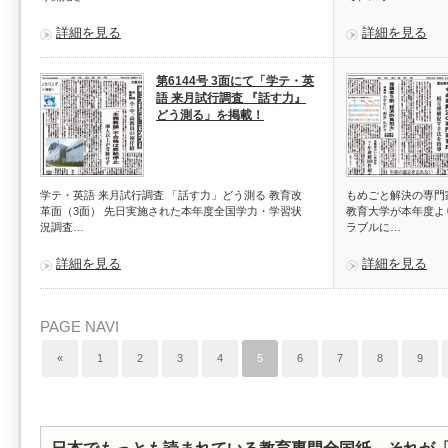
詳細を見る
詳細を見る
第6144号 3面にて「学テ・英
語 来月試行調査 『話す力』
どう測る」を掲載！
学テ・英語 来月試行調査 「話す力」どう測る 教育改
もめごと解決の専門家
革面（3面） 先日実施された本年度全国学力・学習状
教育大学が本年度よ
況調査…
ラブルに…
詳細を見る
詳細を見る
PAGE NAVI
«
1
2
3
4
5
6
7
8
9