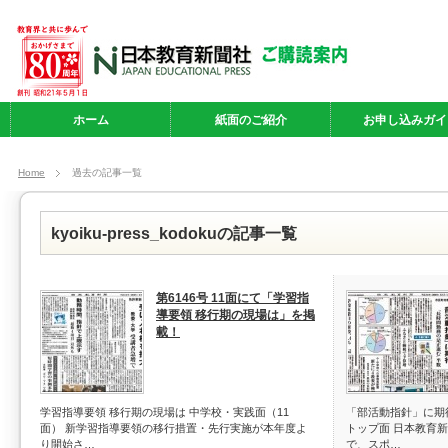
ホーム
紙面のご紹介
お申し込みガイ
Home
過去の記事一覧
kyoiku-press_kodokuの記事一覧
第6146号 11面にて「学習指
導要領 移行期の現場は」を掲
載！
学習指導要領 移行期の現場は 中学校・実践面（11
「部活動指針」に期
面） 新学習指導要領の移行措置・先行実施が本年度よ
トップ面 日本教育
り開始さ…
で、スポ…