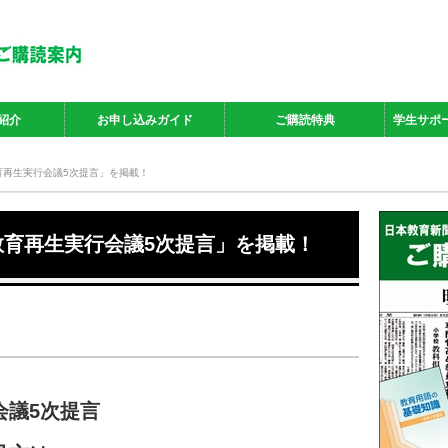
紹介
お申し込みガイド
ご購読特典
学生サポ
教育再生実行会議5次提言」を掲載！
「教育再生実行会議5次提言」を掲載！
会議5次提言