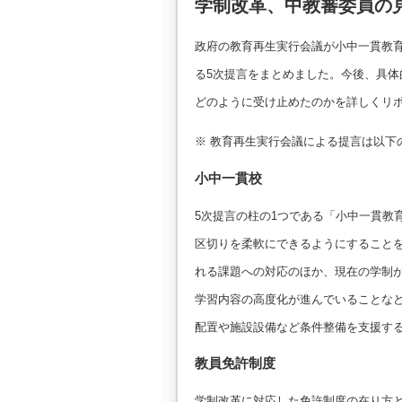
学制改革、中教審委員の
政府の教育再生実行会議が小中一貫教
る5次提言をまとめました。今後、具
どのように受け止めたのかを詳しくリ
※ 教育再生実行会議による提言は以下
小中一貫校
5次提言の柱の1つである「小中一貫教
区切りを柔軟にできるようにすること
れる課題への対応のほか、現在の学制
学習内容の高度化が進んでいることな
配置や施設設備など条件整備を支援す
教員免許制度
学制改革に対応した免許制度の在り方