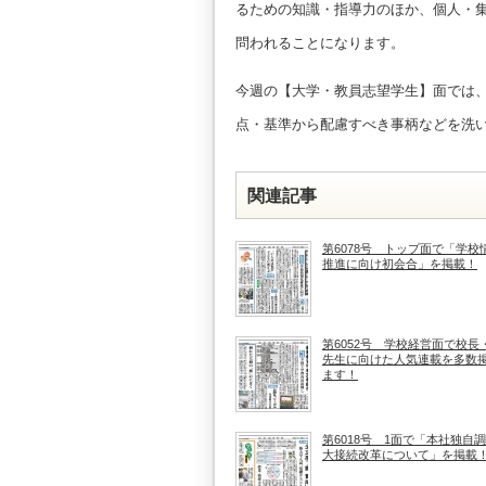
るための知識・指導力のほか、個人・
問われることになります。
今週の【大学・教員志望学生】面では
点・基準から配慮すべき事柄などを洗
関連記事
第6078号 トップ面で「学校
推進に向け初会合」を掲載！
第6052号 学校経営面で校長
先生に向けた人気連載を多数
ます！
第6018号 1面で「本社独自調
大接続改革について」を掲載