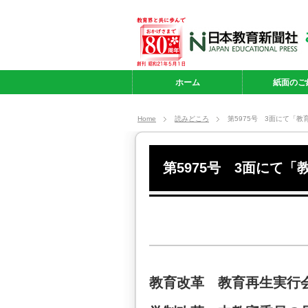
ホーム
紙面のご
Home
読みどころ
第5975号 3面にて「
第5975号 3面にて
教育改革 教育再生実行