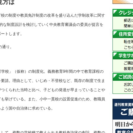
見方は
育校の制度や教員免許制度の改革を盛り込んだ学制改革に関す
体的な制度設計を検討していく中央教育審議会の委員が提言を
ポートします。
の通り。
育学校」（仮称）の制度化。義務教育9年間の中で教育課程の
を要請。理由として、いじめ・不登校など、既存の制度で生ま
がつくられた当時と比べ、子どもの発達が早まっていることや
ども挙げている。また、小中一貫校の設置促進のため、教職員
るよう国や自治体に求めている。
として、複数の学校種で教えられる教科免許状の創設、複数の