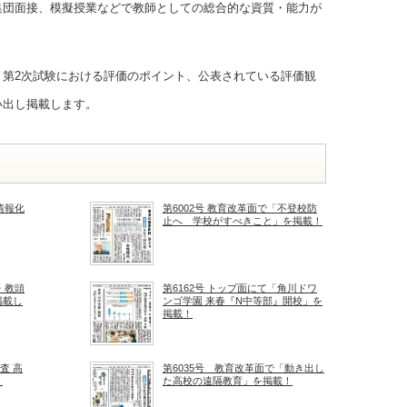
集団面接、模擬授業などで教師としての総合的な資質・能力が
、第2次試験における評価のポイント、公表されている評価観
い出し掲載します。
情報化
第6002号 教育改革面で「不登校防
止へ 学校がすべきこと」を掲載！
・教頭
第6162号 トップ面にて「角川ドワ
掲載し
ンゴ学園 来春『N中等部』開校」を
掲載！
査 高
第6035号 教育改革面で「動き出し
！
た高校の遠隔教育」を掲載！