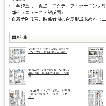
「学び直し」促進 アクティブ・ラーニング導
部会（ニュース・解説面）
自殺予防教育、関係者間の合意形成求める（ニ
関連記事
第6017号 11面で「大学と連携して
『学び直し』教材研究」を掲載！
第6073号 7面で新連載「悩み解決
事例に学ぶ 特別の教科 道徳」を掲
載！
第6155号 トップ面・3面にて群馬県
高崎市が開設した「英語村」を特
集！