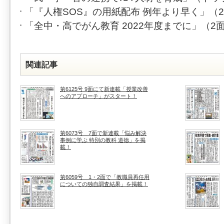
「『人権SOS』の用紙配布 例年より早く」（
「全中・高でがん教育 2022年度までに」（2
関連記事
第6125号 9面にて新連載「授業改善
へのアプローチ」がスタート！
第6073号 7面で新連載「悩み解決
事例に学ぶ 特別の教科 道徳」を掲
載！
第6059号 1・2面で「教職員再任用
についての独自調査結果」を掲載！