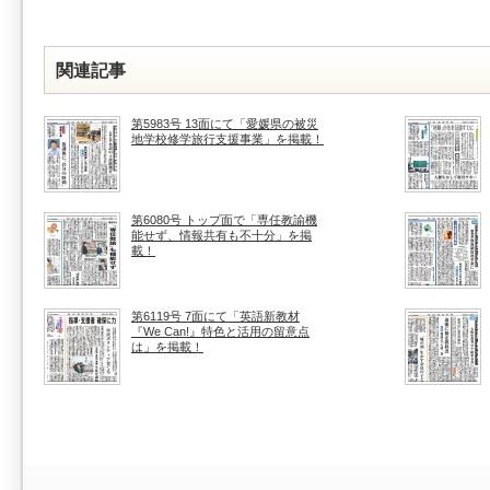
関連記事
第5983号 13面にて「愛媛県の被災
地学校修学旅行支援事業」を掲載！
第6080号 トップ面で「専任教諭機
能せず、情報共有も不十分」を掲
載！
第6119号 7面にて「英語新教材
『We Can!』特色と活用の留意点
は」を掲載！