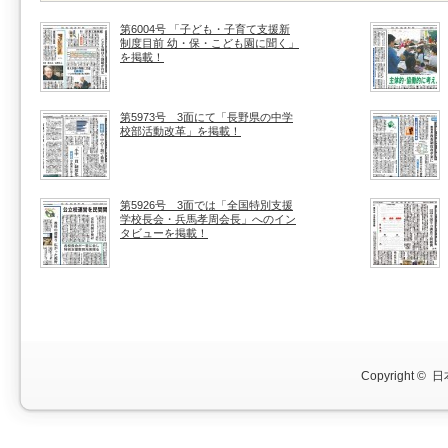
第6004号 「子ども・子育て支援新
制度目前 幼・保・こども園に聞く」
を掲載！
第5973号 3面にて「長野県の中学
校部活動改革」を掲載！
第5926号 3面では「全国特別支援
学校長会・兵馬孝周会長」へのイン
タビューを掲載！
Copyright ©
日