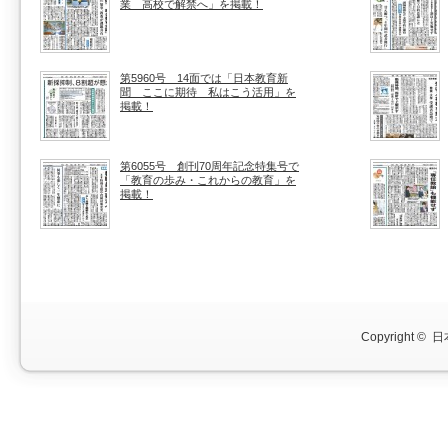
業 高校で解禁へ」を掲載！
第5960号 14面では「日本教育新
聞 ここに期待 私はこう活用」を
掲載！
第6055号 創刊70周年記念特集号で
「教育の歩み・これからの教育」を
掲載！
Copyright ©
日