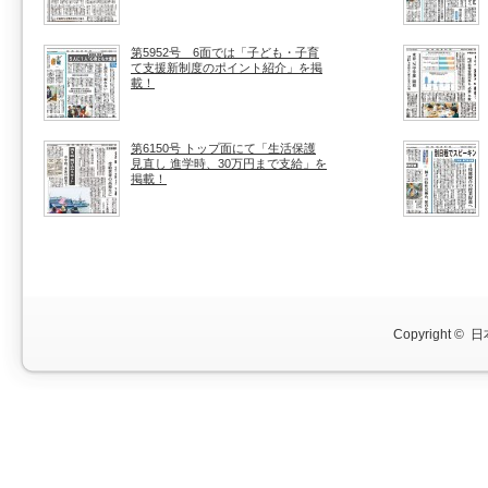
第5952号 6面では「子ども・子育
て支援新制度のポイント紹介」を掲
載！
第6150号 トップ面にて「生活保護
見直し 進学時、30万円まで支給」を
掲載！
Copyright ©
日