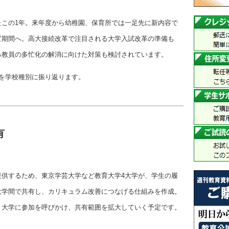
たこの1年。来年度から幼稚園、保育所では一足先に新内容で
置期間へ。高大接続改革で注目される大学入試改革の準備も
る教員の多忙化の解消に向けた対策も検討されています。
を学校種別に振り返ります。
有
提供するため、東京学芸大学など教育大学4大学が、学生の履
大学間で共有し、カリキュラム改善につなげる仕組みを作成。
く大学に参加を呼びかけ、共有範囲を拡大していく予定です。