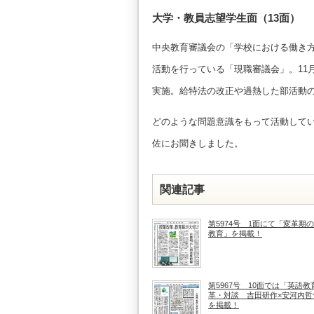
大学・教員志望学生面（13面）
中央教育審議会の「学校における働き
活動を行っている「現職審議会」。11
実施。給特法の改正や過熱した部活動
どのような問題意識をもって活動して
佐にお聞きしました。
関連記事
第5974号 1面にて「変革期
教育」を掲載！
第5967号 10面では「英語教
革・対談 吉田研作×安河内哲
を掲載！