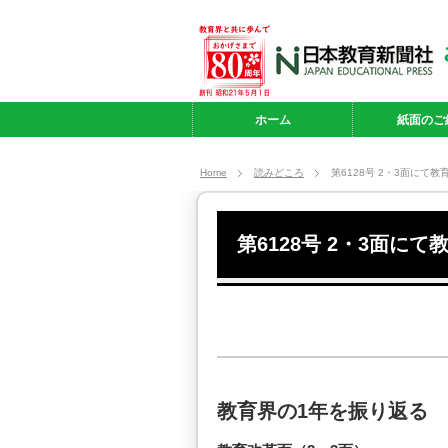
ホーム
紙面のご
Home
読みどころ
第6128号 2・3面にて
第6128号 2・3面に
教育界の1年を振り返る