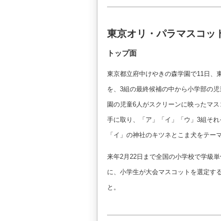
東京オリ・パラマスコッ
トップ面
東京都立府中けやきの森学園で11日、
を、3組の最終候補の中から小学部の
園の児童6人がスクリーンに映ったマ
手に取り、「ア」「イ」「ウ」3組そ
「イ」の神社のキツネとこま犬をテー
来年2月22日まで全国の小学校で学級
に、小学生が大会マスコットを選定す
と。