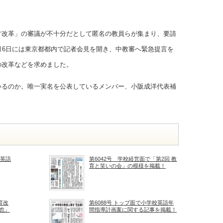
方改革」の審議が不十分だとして匿名の教員らが集まり、要請
月6日には東京都都内で記者会見を開き、中教審へ緊急提言を
の改革などを求めました。
いるのか。唯一実名を公表しているメンバー、小阪成洋代表補
の英語
第6042号 学校経営面で「第2回 教
育と笑いの会」の模様を掲載！
育改
第6088号 トップ面で小学校英語年
也」
間指導計画案に関する記事を掲載！