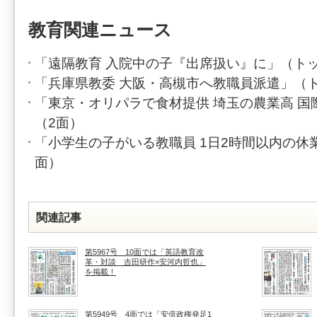
教育関連ニュース
「遠隔教育 入院中の子『出席扱い』に」（ト
「兵庫県教委 大阪・高槻市へ教職員派遣」（
「東京・オリパラで食材提供 埼玉の農業高 国
（2面）
「小学生の子がいる教職員 1日2時間以内の休
面）
関連記事
第5967号 10面では「英語教育改
革・対談 吉田研作×安河内哲也」
を掲載！
第5949号 4面では「安倍政権発足1