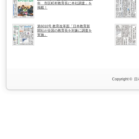
年 市区町村教育長に本社調査」を
掲載！
第6010号 教育改革面「日本教育新
聞社が全国の教育長を対象に調査を
実施」
Copyright ©
日