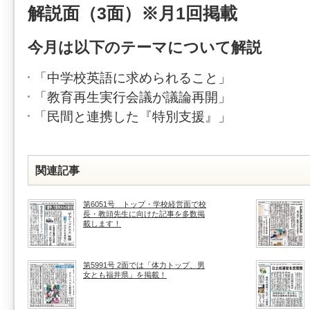
解説面（3面）※月1回掲載
今月は以下のテーマについて解説
「中学校英語に求められること」
「教育再生実行会議が議論再開」
「民間と連携した『特別支援』」
関連記事
第6051号 トップ・学校経営面で校
長・教頭先生に向けた記事を多数掲
載します！
第5991号 2面では「体力トップ、男
女とも福井県」を掲載！