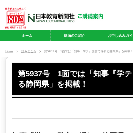
ホーム
紙面のご紹介
お申し込みガイ
Home
読みどころ
第5937号 1面では「知事『学テ』発言で揺れる静岡県」を掲載
第5937号 1面では「知事『学
る静岡県」を掲載！