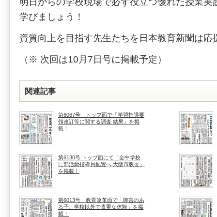
明日からの学校現場で必ず役立つ優れた授業実
学びましょう！
資質向上を目指す先生たちを日本教育新聞は応
（※ 次回は10月7日号に掲載予定）
関連記事
第6067号 トップ面で「学習指導要
領改訂等に関する調査 結果」を掲
載！
第6130号 トップ面にて「全中学校
に部活動指導員配置へ 大阪市教委」
を掲載！
第6013号 教育改革面で「障害のあ
る子、学校以外で貴重な体験」を掲
載！