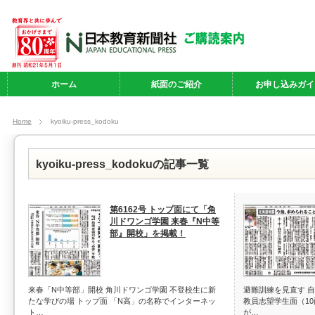
ホーム
紙面のご紹介
お申し込みガイ
Home
kyoiku-press_kodoku
kyoiku-press_kodokuの記事一覧
第6162号 トップ面にて「角
川ドワンゴ学園 来春『N中等
部』開校」を掲載！
来春「N中等部」開校 角川ドワンゴ学園 不登校生に新
避難訓練を見直す 
たな学びの場 トップ面 「N高」の名称でインターネッ
教員志望学生面（1
ト…
が…