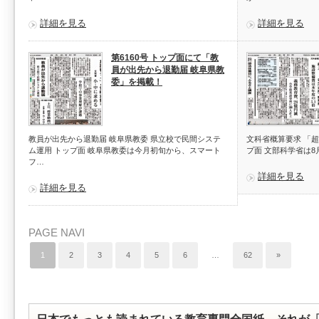
詳細を見る
詳細を見る
第6160号 トップ面にて「教
員が出先から退勤届 岐阜県教
委」を掲載！
教員が出先から退勤届 岐阜県教委 県立校で民間システ
文科省概算要求 「
ム運用 トップ面 岐阜県教委は今月初旬から、スマート
プ面 文部科学省は8
フ…
詳細を見る
詳細を見る
PAGE NAVI
1
2
3
4
5
6
…
62
»