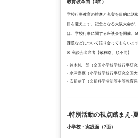
教育改革面（3面）
学校行事教育の推進と充実を目的に活動
目を迎えます。記念となる大阪大会が、
は、学校行事に関する座談会を開催。5
課題などについて語り合ってもらいま
※ 座談会出席者【敬称略、順不同】
鈴木純一郎（全国小学校学校行事研究
水津嘉應（小学校学校行事研究全国大
安部恭子（文部科学省初等中等教育局
-特別活動の視点踏まえ-
小学校・実践面（7面）