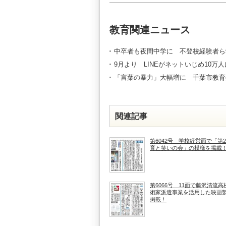
教育関連ニュース
中卒者も夜間中学に 不登校経験者ら
9月より LINEがネットいじめ10万
「言葉の暴力」大幅増に 千葉市教育
関連記事
第6042号 学校経営面で「第2
育と笑いの会」の模様を掲載
第6066号 11面で藤沢清流高
術家派遣事業を活用した映画
掲載！