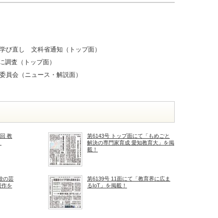
学び直し 文科省通知（トップ面）
人に調査（トップ面）
委員会（ニュース・解説面）
回 教
第6143号 トップ面にて「もめごと
！
解決の専門家育成 愛知教育大」を掲
載！
校の芸
第6139号 11面にて「教育界に広ま
製作を
るIoT」を掲載！