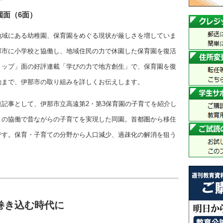
園面（6面）
地域にある幼稚園、保育園をめぐる現状が厳しさを増していま
那市に小学校と協働し、地域住民の力で休園した保育園を復活
トップ」面の好評連載「学びの力で地方創生」で、保育園を復
動まで、伊那市の取り組みを詳しくお伝えします。
記事として、伊那市立高遠第2・第3保育園の子育てを紹介し
との協働で昔ながらの子育てを実現した同園。首都圏から移住
です。保育・子育ての分野から人口減少、過疎化の解消を狙う
巻き込む時代に