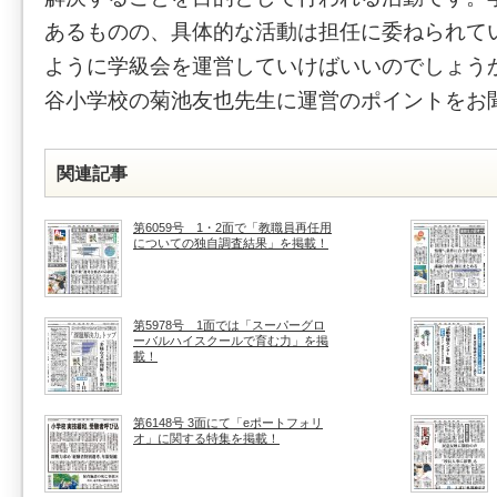
あるものの、具体的な活動は担任に委ねられて
ように学級会を運営していけばいいのでしょう
谷小学校の菊池友也先生に運営のポイントをお
関連記事
第6059号 1・2面で「教職員再任用
についての独自調査結果」を掲載！
第5978号 1面では「スーパーグロ
ーバルハイスクールで育む力」を掲
載！
第6148号 3面にて「eポートフォリ
オ」に関する特集を掲載！