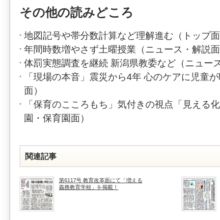
その他の読みどころ
地図記号や帯分数計算など理解進む（トップ面
年間時数増やさず土曜授業（ニュース・解説面
体罰実態調査を継続 新潟県教委など（ニュー
「現場の本音」震災から4年 心のケアに児童
面）
「保育のこころもち」気付きの視点「見える化
園・保育園面）
関連記事
第6117号 教育改革面にて「増える
義務教育学校」を掲載！