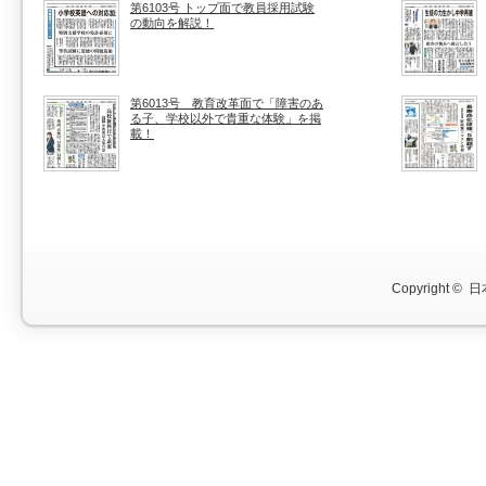
第6103号 トップ面で教員採用試験
の動向を解説！
第6013号 教育改革面で「障害のあ
る子、学校以外で貴重な体験」を掲
載！
Copyright ©
日