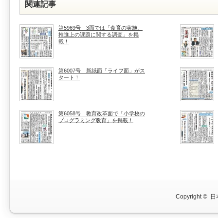
関連記事
第5969号 3面では「食育の実施、
推進上の課題に関する調査」を掲
載！
第6007号 新紙面「ライフ面」がス
タート！
第6058号 教育改革面で「小学校の
プログラミング教育」を掲載！
Copyright ©
日