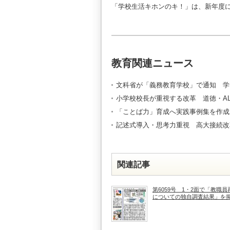
「学校生活キホンのキ！」は、新年度
教育関連ニュース
文科省が「義務教育学校」で通知 学
小学校校長が重視する改革 道徳・A
「ことば力」育成へ実践事例集を作成
記述式導入・思考力重視 高大接続改
関連記事
第6059号 1・2面で「教職員
についての独自調査結果」を