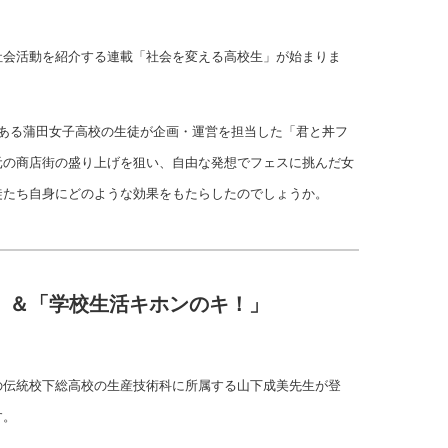
社会活動を紹介する連載「社会を変える高校生」が始まりま
にある蒲田女子高校の生徒が企画・運営を担当した「君と丼フ
元の商店街の盛り上げを狙い、自由な発想でフェスに挑んだ女
徒たち自身にどのような効果をもたらしたのでしょうか。
」＆「学校生活キホンのキ！」
の伝統校下総高校の生産技術科に所属する山下成美先生が登
す。