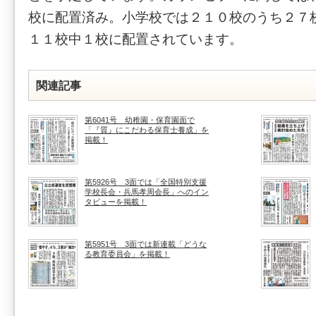
校に配置済み。小学校では２１０校のうち２７
１１校中１校に配置されています。
関連記事
第6041号 幼稚園・保育園面で
「『質』にこだわる保育士養成」を
掲載！
第5926号 3面では「全国特別支援
学校長会・兵馬孝周会長」へのイン
タビューを掲載！
第5951号 3面では新連載「どうな
る教育委員会」を掲載！