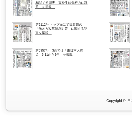
30問で初調査 高校生は分析力に課
題」を掲載！
第6112号 トップ面にて日教組の
「働き方改革緊急対策」に関する記
事を掲載！
第5957号 3面では「東日本大震
災 3.11から3年」を掲載！
Copyright ©
日