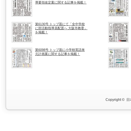
導要領改定案に関する記事を掲載！
第6130号 トップ面にて「全中学校
に部活動指導員配置へ 大阪市教委」
を掲載！
第6098号 トップ面に小学校英語単
元計画案に関する記事を掲載！
Copyright ©
日