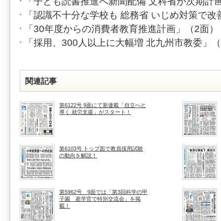
「子ども読書推進へ新聞配備 文科省が次期計
「認識不十分な学校も 総務省 いじめ対策で改
「30年度からの消費者教育推進計画」（2面）
「採用、300人以上に大幅増 北九州市教委」（
関連記事
第6122号 9面にて新連載「自立へと
導く 就労支援」がスタート！
第6103号 トップ面で教員採用試験
の動向を解説！
第5962号 9面では「第3回科学の甲
子園 産学官で特別交流会」を掲
載！