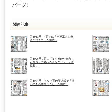
バーグ）
関連記事
第5953号 7面では「指導工夫し道
徳が好きに」を掲載！
第6096号 3面に「文科省から出向し
た校長・教頭へのインタビュー」を
掲載！
第6047号 トップ面の新連載で「笑
いのある学校づくり」を掲載！