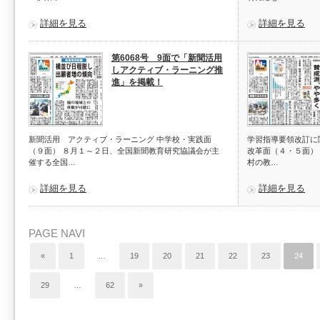
詳細を見る
詳細を見る
第6068号 9面で「新聞活用
しアクティブ・ラーニング推
進」を掲載！
新聞活用 アクティブ・ラーニング 中学校・実践面
学習指導要領改訂に
（９面） ８月１～２日、全国新聞教育研究協議会が主
改革面（４・５面）
催する全国…
村の教…
詳細を見る
詳細を見る
PAGE NAVI
«
1
…
19
20
21
22
23
24
29
…
62
»