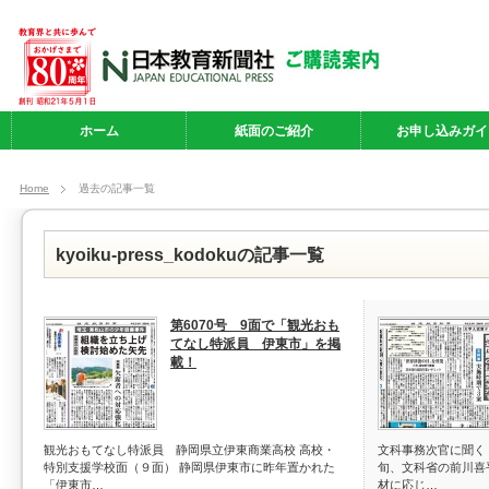
ホーム
紙面のご紹介
お申し込みガイ
Home
過去の記事一覧
kyoiku-press_kodokuの記事一覧
第6070号 9面で「観光おも
てなし特派員 伊東市」を掲
載！
観光おもてなし特派員 静岡県立伊東商業高校 高校・
文科事務次官に聞く
特別支援学校面（９面） 静岡県伊東市に昨年置かれた
旬、文科省の前川喜
「伊東市…
材に応じ…