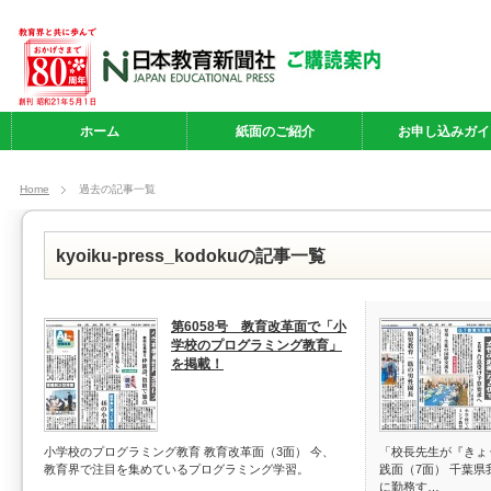
ホーム
紙面のご紹介
お申し込みガイ
Home
過去の記事一覧
kyoiku-press_kodokuの記事一覧
第6058号 教育改革面で「小
学校のプログラミング教育」
を掲載！
小学校のプログラミング教育 教育改革面（3面） 今、
「校長先生が『きょ
教育界で注目を集めているプログラミング学習。
践面（7面） 千葉
に勤務す…