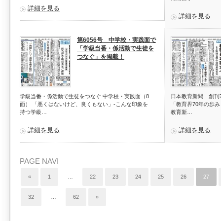
詳細を見る
詳細を見る
第6056号 中学校・実践面で
「学級当番・係活動で生徒を
つなぐ」を掲載！
学級当番・係活動で生徒をつなぐ 中学校・実践面（8
日本教育新聞 創刊
面） 「悪くはないけど、良くもない」-こんな印象を
「教育界70年の歩
持つ学級…
教育新…
詳細を見る
詳細を見る
PAGE NAVI
«
1
…
22
23
24
25
26
27
32
…
62
»