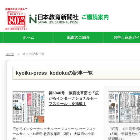
ホーム
紙面のご紹介
お申し込みガイ
Home
過去の記事一覧
kyoiku-press_kodokuの記事一覧
第6046号 教育改革面で「広
がるインターナショナルセー
フスクール」を掲載！
広がるインターナショナルセーフスクール セーフスク
「眠育」で生活習慣
ールサミットin豊島 教育改革面（3面） 大阪府の小学
（3面） 学習意欲
校…
活習慣の…