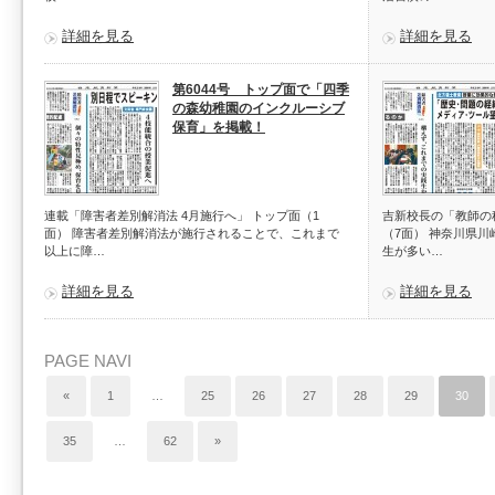
詳細を見る
詳細を見る
第6044号 トップ面で「四季
の森幼稚園のインクルーシブ
保育」を掲載！
連載「障害者差別解消法 4月施行へ」 トップ面（1
吉新校長の「教師の
面） 障害者差別解消法が施行されることで、これまで
（7面） 神奈川県
以上に障…
生が多い…
詳細を見る
詳細を見る
PAGE NAVI
«
1
…
25
26
27
28
29
30
35
…
62
»