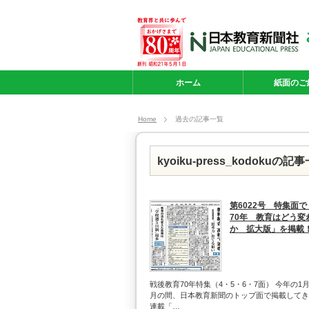
ホーム
紙面のご
Home
過去の記事一覧
kyoiku-press_kodokuの記
第6022号 特集面
70年 教育はどう変
か 拡大版」を掲載
戦後教育70年特集（4・5・6・7面） 今年の1
月の間、日本教育新聞のトップ面で掲載してき
連載「…