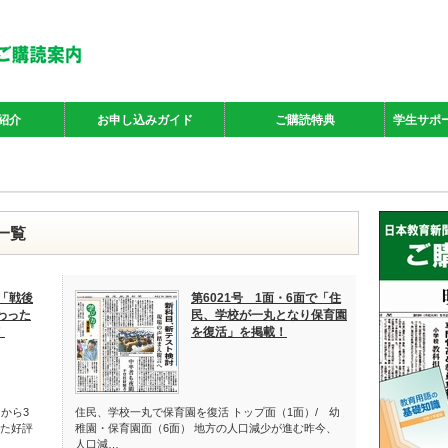
紹介
お申し込みガイド
ご購読特典
学生サポ
事一覧
で「戦後
第6021号 1面・6面で「住
わった
民、学校が一丸となり保育園
！
を復活」を掲載！
月から3
住民、学校一丸で保育園を復活 トップ面（1面）/ 幼
た好評
稚園・保育園面（6面） 地方の人口減少が進む昨今、
人口減…