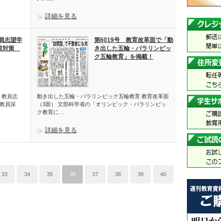
詳細を見る
教員志望学
第6019号 教育改革面で「動
直前対策
き出した五輪・パラリンピッ
ク五輪教育」を掲載！
・教員志
動き出した五輪・パラリンピック五輪教育 教育改革面
で教員採
（3面） 文部科学省の「オリンピック・パラリンピッ
ク教育に…
詳細を見る
33
34
35
36
37
38
39
40