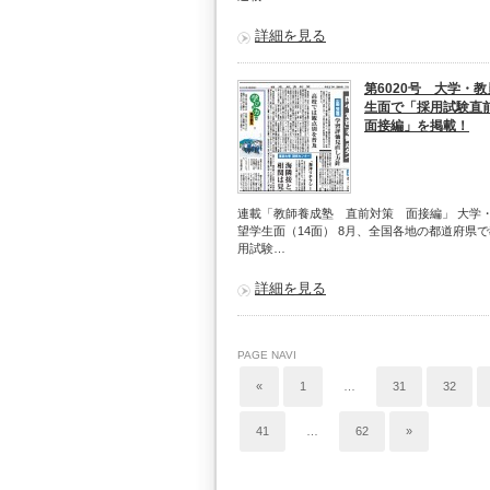
詳細を見る
第6020号 大学・
生面で「採用試験
面接編」を掲載！
連載「教師養成塾 直前対策 面接編」 大学
望学生面（14面） 8月、全国各地の都道府県
用試験…
詳細を見る
PAGE NAVI
«
1
…
31
32
41
…
62
»