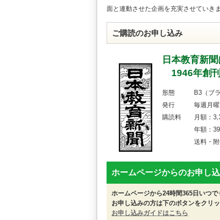
面と連動させた企画を充実させていき
ご購読のお申し込み
日本教育新聞
1946年創
形態 B3（ブラ
発行 毎週月曜日
購読料 月額：3,3
年額：39,600円
送料・附録資
ホームページからのお申し込
ホームページから24時間365日いつ
お申し込みの方は下のボタンをクリッ
お申し込みガイドはこちら