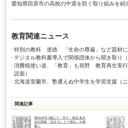
愛知県田原市の高校の中退を防ぐ取り組みを紹
教育関連ニュース
特別の教科 道徳 「生命の尊厳」など題材に
デジタル教科書導入で関係団体から聞き取り（
消費税使い道、「教育」も視野 教育再生実行
説面）
北海道室蘭市、塾通えぬ中学生を学習支援（ニ
関連記事
第6144号 3面にて「学テ・英語 来月
試行調査 『話す力』どう測る」を掲
載！