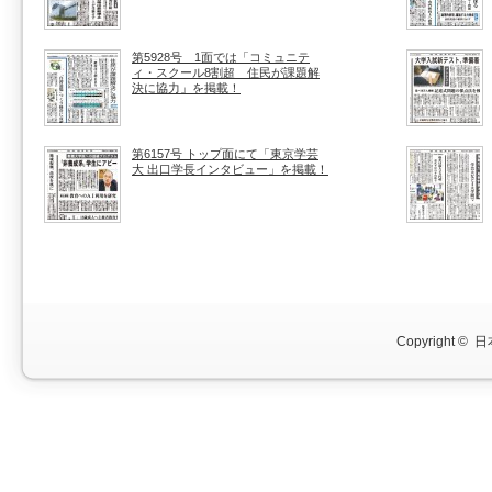
第5928号 1面では「コミュニテ
ィ・スクール8割超 住民が課題解
決に協力」を掲載！
第6157号 トップ面にて「東京学芸
大 出口学長インタビュー」を掲載！
Copyright ©
日