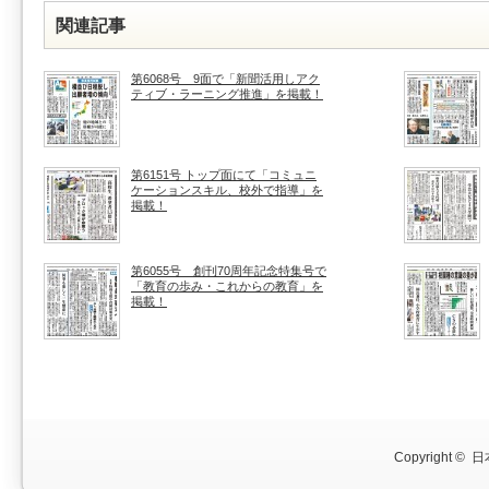
関連記事
第6068号 9面で「新聞活用しアク
ティブ・ラーニング推進」を掲載！
第6151号 トップ面にて「コミュニ
ケーションスキル、校外で指導」を
掲載！
第6055号 創刊70周年記念特集号で
「教育の歩み・これからの教育」を
掲載！
Copyright ©
日