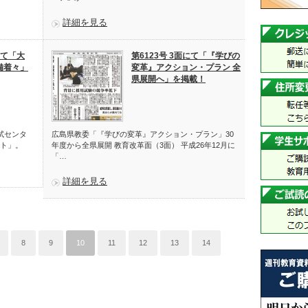
詳細を見る
にて「大
第6123号 3面にて「『学びの
備着々」
変革』アクション・プラン 全
県展開へ」を掲載！
試センタ
広島県教委「『学びの変革』アクション・プラン」30
ト」。
年度から全県展開 教育改革面（3面） 平成26年12月に
「…
詳細を見る
8
9
10
11
12
13
14