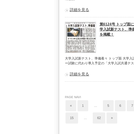
詳細を見る
第6124号 トップ面
学入試新テスト、準
を掲載！
大学入試新テスト、準備着々 トップ面 大学入
ー試験に代わり導入予定の「大学入試共通テス
詳細を見る
PAGE NAVI
«
1
…
5
6
7
15
…
62
»