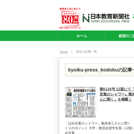
ホーム
紙面のご
Home
過去の記事一覧
kyoiku-press_kodokuの記
第6126号 12面にて
言葉のシャワー』菊
んに聞く」を掲載！
「ほめ言葉のシャワー」菊池省三さんに聞く 
くりのポイント 大学・教員志望学生面（12面）
め言葉…