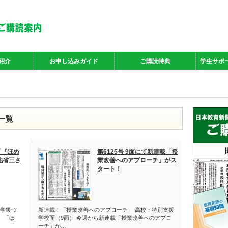
紹介
お申し込みガイド
ご購読特典
学生サポ
事一覧
「『ほめ
第6125号 9面にて新連載「授
池省三さ
業改善へのアプローチ」がス
タート！
学級づ
新連載！「授業改善へのアプローチ」 高校・特別支援
 「ほ
学校面（9面） 今週から新連載「授業改善へのアプロ
ーチ」が…