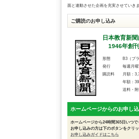
面と連動させた企画を充実させていき
ご購読のお申し込み
日本教育新聞
1946年創
形態 B3（ブラ
発行 毎週月曜日
購読料 月額：3,3
年額：39,600円
送料・附録資
ホームページからのお申し込
ホームページから24時間365日いつ
お申し込みの方は下のボタンをクリッ
お申し込みガイドはこちら