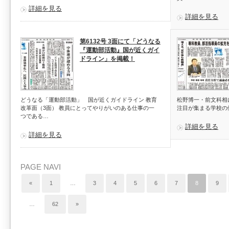
詳細を見る
詳細を見る
第6132号 3面にて「どうなる
『運動部活動』国が近くガイ
ドライン」を掲載！
どうなる「運動部活動」 国が近くガイドライン 教育
松野博一・前文科相
改革面（3面） 教員にとってやりがいのある仕事の一
注目が集まる学校の
つである…
詳細を見る
詳細を見る
PAGE NAVI
«
1
…
3
4
5
6
7
8
9
…
62
»