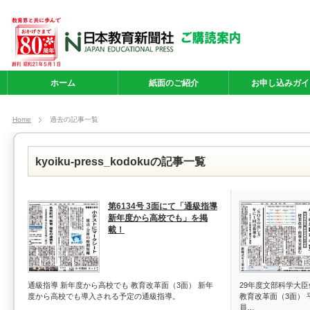
ホーム
紙面のご紹介
お申し込みガイ
Home
過去の記事一覧
kyoiku-press_kodokuの記事一覧
第6134号 3面にて「通級指導
新年度から高校でも」を掲
載！
通級指導 新年度から高校でも 教育改革面（3面） 新年
29年度文部科学大
度から高校でも導入される予定の通級指導。
教育改革面（3面） 
員…