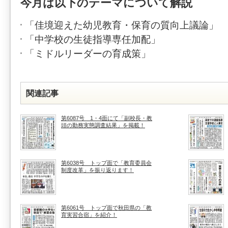
今月は以下のテーマについて解説
「佳境迎えた幼児教育・保育の質向上議論」
「中学校の生徒指導専任加配」
「ミドルリーダーの育成策」
関連記事
第6087号 1・4面にて「副校長・教
頭の勤務実態調査結果」を掲載！
第6038号 トップ面で「教育委員会
制度改革」を振り返ります！
第6061号 トップ面で秋田県の「教
育実習合宿」を紹介！