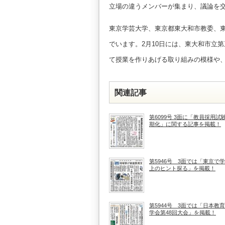
立場の違うメンバーが集まり、議論を
東京学芸大学、東京都東大和市教委、
でいます。2月10日には、東大和市立
て授業を作りあげる取り組みの模様や
関連記事
第6099号 3面に「教員採用試
期化」に関する記事を掲載！
第5946号 3面では「東京で
上のヒント探る」を掲載！
第5944号 3面では「日本教
学会第48回大会」を掲載！