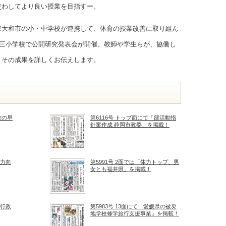
交わしてより良い授業を目指すー。
東大和市の小・中学校が連携して、体育の授業改善に取り組ん
第三小学校で公開研究発表会が開催。教師や学生らが、協働し
、その成果を詳しくお伝えします。
験の早
第6116号 トップ面にて「部活動指
針案作成 静岡市教委」を掲載！
学力向
第5991号 2面では「体力トップ、男
女とも福井県」を掲載！
育行政
第5983号 13面にて「愛媛県の被災
地学校修学旅行支援事業」を掲載！