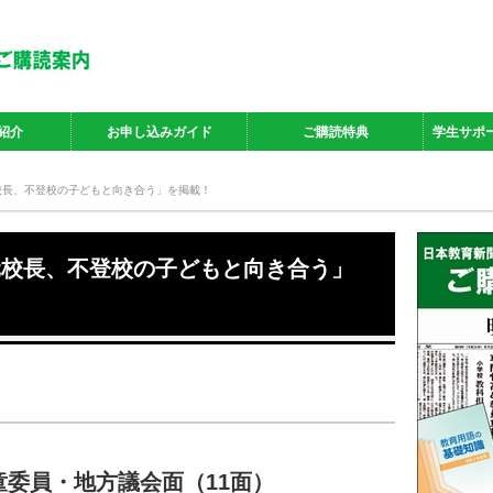
紹介
お申し込みガイド
ご購読特典
学生サポ
「元校長、不登校の子どもと向き合う」を掲載！
て「元校長、不登校の子どもと向き合う」
童委員・地方議会面（11面）