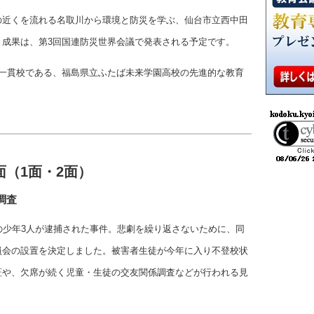
の近くを流れる名取川から環境と防災を学ぶ、仙台市立西中田
と成果は、第3回国連防災世界会議で発表される予定です。
高一貫校である、福島県立ふたば未来学園高校の先進的な教育
（1面・2面）
調査
の少年3人が逮捕された事件。悲劇を繰り返さないために、同
員会の設置を決定しました。被害者生徒が今年に入り不登校状
証や、欠席が続く児童・生徒の交友関係調査などが行われる見