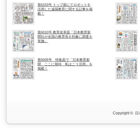
第6153号 トップ面にてロボットを
活用した遠隔教育に関する記事を掲
載！
第6010号 教育改革面「日本教育新
聞社が全国の教育長を対象に調査を
実施」
第6005号 特集面で「日本教育新
聞 ここに期待 私はこう活用」を
掲載！
Copyright ©
日