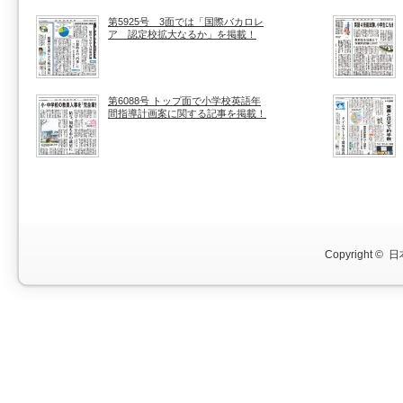
第5925号 3面では「国際バカロレ
ア 認定校拡大なるか」を掲載！
第6088号 トップ面で小学校英語年
間指導計画案に関する記事を掲載！
Copyright ©
日