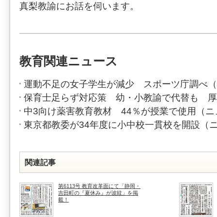
真梨教諭にお話を伺います。
教育関連ニュース
運動不足の女子学生が減少 スポーツ庁調べ（
保育士足らず対応策 幼・小教諭で代替も 厚
中3向け薬害教育教材 44％が授業で使用（
東京都教委が34年度に小中校一貫校を開設（
関連記事
第6113号 教育改革面にて「静岡・
吉田町の『夏休み』が波紋」を掲
載！