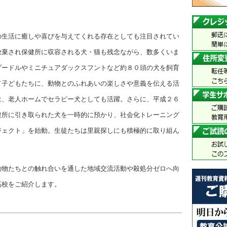
の生活に癒しや喜びを与えてくれる存在としても注目されてい
放棄され保健所に収容される犬・猫も残念ながら、数多くいま
プードルやミニチュアダックスフントなど約８０頭の犬を飼育
て子どもたちに、動物とのふれあいの楽しさや意義を伝える活
は、老人ホームでセラピー犬としても活躍。さらに、平成２６
健所に引き取られた犬を一時的に預かり、社会化トレーニング
ジェクト」を始動。生徒たちは里親探しにも積極的に取り組ん
動物たちとの触れ合いを通した地域交流活動や殺処分ゼロへ向
高校をご紹介します。