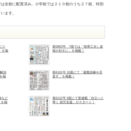
では全校に配置済み。小学校では２１０校のうち２７校、特別
ています。
めごと
第5953号 7面では「指導工夫し道
」を掲
徳が好きに」を掲載！
み解決
第6161号 10面にて「避難訓練を見
を掲
直す」を掲載！
操など
第6122号 9面にて新連載「自立へと
」を掲
導く 就労支援」がスタート！