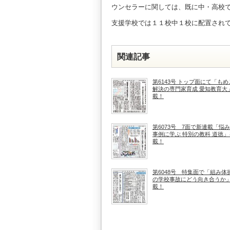
ウンセラーに関しては、既に中・高校
支援学校では１１校中１校に配置され
関連記事
第6143号 トップ面にて「も
解決の専門家育成 愛知教育大
載！
第6073号 7面で新連載「悩
事例に学ぶ 特別の教科 道徳」
載！
第6048号 特集面で「組み体
の学校事故にどう向き合うか
載！