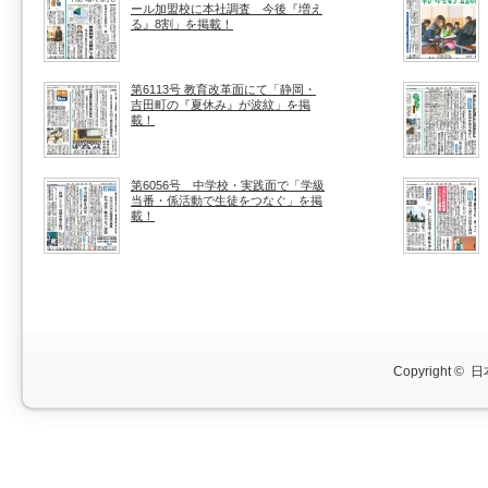
ール加盟校に本社調査 今後『増え
る』8割」を掲載！
第6113号 教育改革面にて「静岡・
吉田町の『夏休み』が波紋」を掲
載！
第6056号 中学校・実践面で「学級
当番・係活動で生徒をつなぐ」を掲
載！
Copyright ©
日