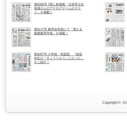
第6095号 7面に新連載「元保育士社
長畑さんのアナログゲームのスス
メ」を掲載！
第6117号 教育改革面にて「増える
義務教育学校」を掲載！
第6057号 小学校・実践面 「校長
先生が『きょうりゅう』になった」
をご紹介！
Copyright ©
日