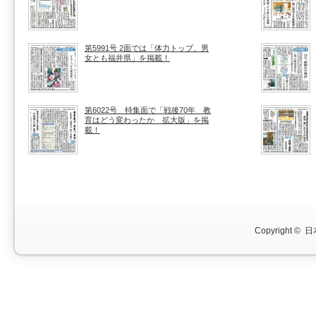
第5991号 2面では「体力トップ、男
女とも福井県」を掲載！
第6022号 特集面で「戦後70年 教
育はどう変わったか 拡大版」を掲
載！
Copyright ©
日