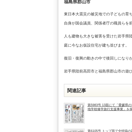
福島県郡山市
東日本大震災の被災地での子どもの育
自身が国会議員、関係者庁の職員らを前
人も建物も大きな被害を受けた岩手県
庭に今なお仮設住宅が建ち並びます。
復旧・復興の動きの中で後回しになり
岩手県陸前高田市と福島県郡山市の遊
関連記事
第5983号 13面にて「愛媛県
地学校修学旅行支援事業」を
第6105号 トップ面で全特協