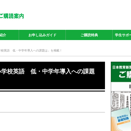
紹介
お申し込みガイド
ご購読特典
学生サポ
小学校英語 低・中学年導入への課題は」を掲載！
「小学校英語 低・中学年導入への課題