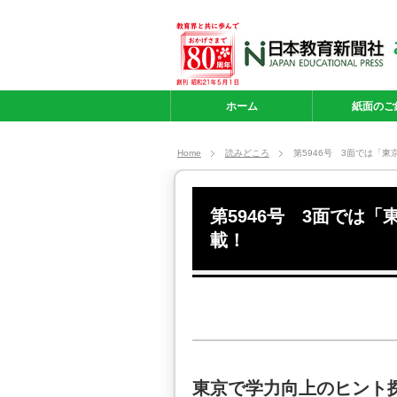
ホーム
紙面のご
Home
読みどころ
第5946号 3面では「
第5946号 3面では
載！
東京で学力向上のヒント