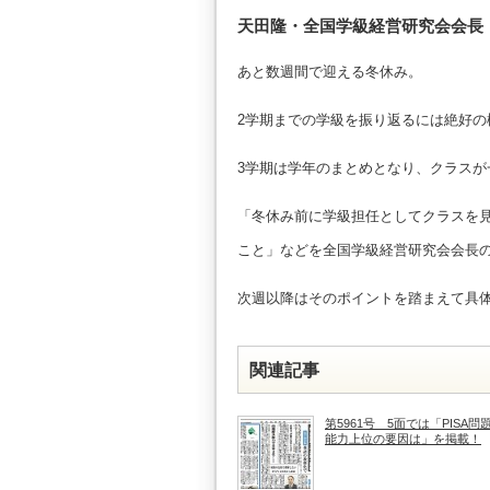
天田隆・全国学級経営研究会会長
あと数週間で迎える冬休み。
2学期までの学級を振り返るには絶好の
3学期は学年のまとめとなり、クラスが
「冬休み前に学級担任としてクラスを
こと」などを全国学級経営研究会会長
次週以降はそのポイントを踏まえて具
関連記事
第5961号 5面では「PISA問
能力上位の要因は」を掲載！